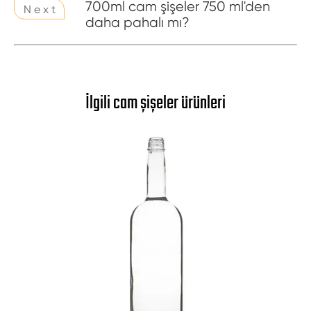
700ml cam şişeler 750 ml'den
N e x t
daha pahalı mı?
İlgili cam şişeler ürünleri