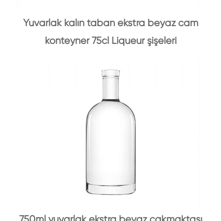
Yuvarlak kalın taban ekstra beyaz cam
konteyner 75cl Liqueur şişeleri
750ml yuvarlak ekstra beyaz çakmaktaşı