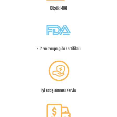
Düşük MOQ
FDA ve avrupa gıda sertifikalı
Iyi satış sonrası servis