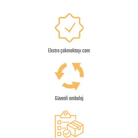
Ekstra çakmaktaşı cam
Güvenli ambalaj