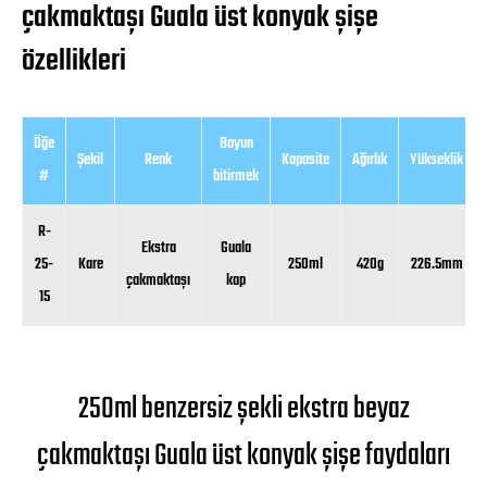
çakmaktaşı Guala üst konyak şişe
özellikleri
Öğe
Boyun
Şekil
Renk
Kapasite
Ağırlık
Yükseklik
#
bitirmek
R-
Ekstra
Guala
25-
Kare
250ml
420g
226.5mm
çakmaktaşı
kap
15
250ml benzersiz şekli ekstra beyaz
çakmaktaşı Guala üst konyak şişe faydaları