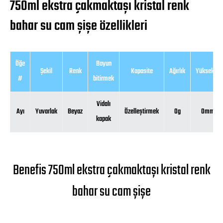
750ml ekstra çakmaktaşı kristal renk
bahar su cam şişe özellikleri
Öğe
Boyun
Şekil
Renk
Kapasite
Ağırlık
Yükseklik
#
bitirmek
Vidalı
Ayı
Yuvarlak
Beyaz
Özelleştirmek
0g
0mm
kapak
Benefis 750ml ekstra çakmaktaşı kristal renk
bahar su cam şişe