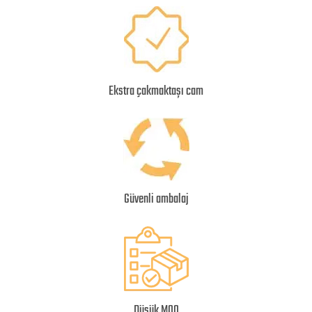
Ekstra çakmaktaşı cam
Güvenli ambalaj
Düşük MOQ