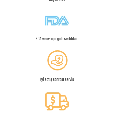
FDA ve avrupa gıda sertifikalı
Iyi satış sonrası servis