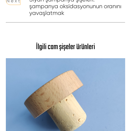
N e x t
şampanya oksidasyonunun oranını
yavaşlatmak
İlgili cam şişeler ürünleri