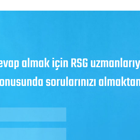
evap almak için RSG uzmanlarıyl
konusunda sorularınızı almakt