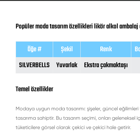
Popüler moda tasarım özellikleri likör alkol ambalaj 
Öğe #
Şekil
Renk
Bo
SILVERBELLS
Yuvarlak
Ekstra çakmaktaşı
Temel özellikler
Modaya uygun moda tasarımı: şişeler, güncel eğilimler
tasarıma sahiptir. Bu tasarım seçimi, onları geleneksel içk
tüketicilere görsel olarak çekici ve çekici hale getirir.