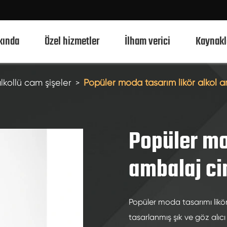
kında
Özel hizmetler
İlham verici
Kaynakl
lkollü cam şişeler
Popüler moda tasarım likör alkol am
750ml alkollü cam şişeler
700ml alkollü cam şişeler
Popüler mo
500ml alkollü cam şişeler
ambalaj cin
1L alkollü cam şişeler
50ml alkollü cam şişeler
Popüler moda tasarımı likör 
100ml alkollü cam şişeler
tasarlanmış şık ve göz alı