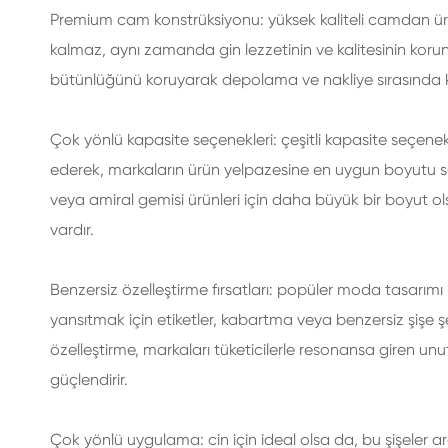
Premium cam konstrüksiyonu: yüksek kaliteli camdan üret
kalmaz, aynı zamanda gin lezzetinin ve kalitesinin kor
bütünlüğünü koruyarak depolama ve nakliye sırasında 
Çok yönlü kapasite seçenekleri: çeşitli kapasite seçenekle
ederek, markaların ürün yelpazesine en uygun boyutu seçm
veya amiral gemisi ürünleri için daha büyük bir boyut olsu
vardır.
Benzersiz özelleştirme fırsatları: popüler moda tasarımı li
yansıtmak için etiketler, kabartma veya benzersiz şişe şeki
özelleştirme, markaları tüketicilerle resonansa giren un
güçlendirir.
Çok yönlü uygulama: cin için ideal olsa da, bu şişeler arom