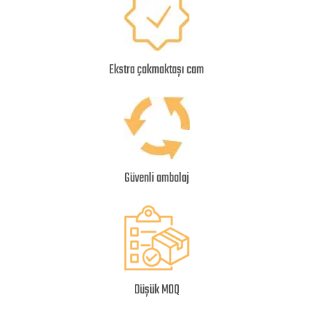
Ekstra çakmaktaşı cam
Güvenli ambalaj
Düşük MOQ