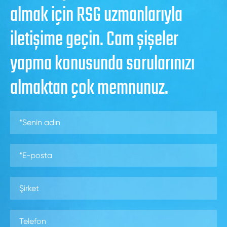
almak için RSG uzmanlarıyla
iletişime geçin. Cam şişeler
yapma konusunda sorularınızı
almaktan çok memnunuz.