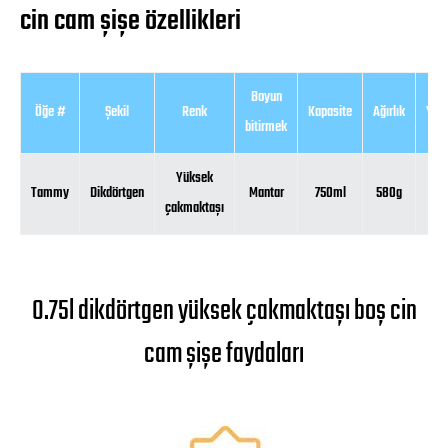
cin cam şişe özellikleri
Boyun
Öğe #
Şekil
Renk
Kapasite
Ağırlık
Yüks
bitirmek
Yüksek
Tammy
Dikdörtgen
Mantar
750ml
580g
27
çakmaktaşı
0.75l dikdörtgen yüksek çakmaktaşı boş cin
cam şişe faydaları