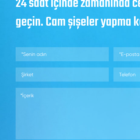
24 saat içinde zamanında c
geçin. Cam şişeler yapma 