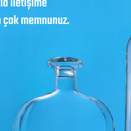
a iletişime
an çok memnunuz.