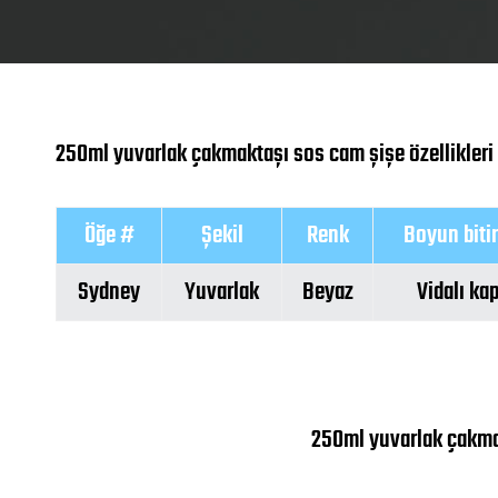
250ml yuvarlak çakmaktaşı sos cam şişe özellikleri
Öğe #
Şekil
Renk
Boyun biti
Sydney
Yuvarlak
Beyaz
Vidalı ka
250ml yuvarlak çakmak