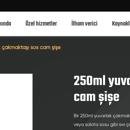
kında
Özel hizmetler
İlham verici
Kaynakl
 çakmaktaşı sos cam şişe
750ml alkollü cam şişeler
700ml alkollü cam şişeler
250ml yuv
500ml alkollü cam şişeler
cam şişe
1L alkollü cam şişeler
50ml alkollü cam şişeler
Bir 250ml yuvarlak çakmakt
100ml alkollü cam şişeler
veya salata sosu gibi sıvı 