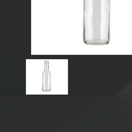
CAM IÇECEK ŞIŞELERI
SU CAM ŞIŞELER
CAM KAVANOZLAR
CAM IÇIN KAPAK/KAPAK/ETIKET