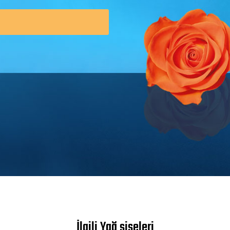
İlgili Yağ şişeleri