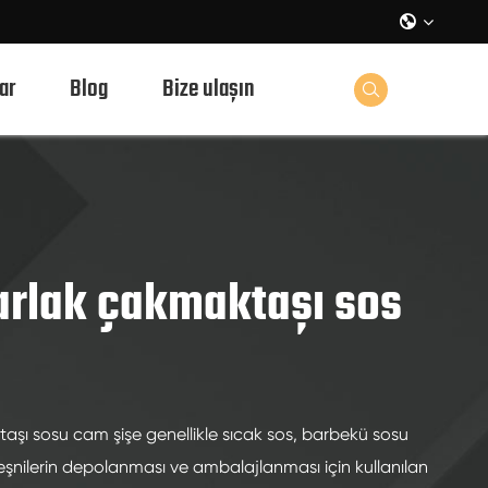

ar
Blog
Bize ulaşın

arlak çakmaktaşı sos
aşı sosu cam şişe genellikle sıcak sos, barbekü sosu
çeşnilerin depolanması ve ambalajlanması için kullanılan