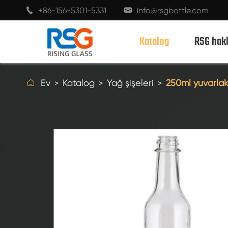
+86-156-5301-5331
info@rsgbottle.com


Katalog
RSG hak

Ev
Katalog
Yağ şişeleri
250ml yuvarlak
ALKOLLÜ CAM ŞIŞELER
ŞARAP CAM ŞIŞELERI
ŞAMPANYA CAM ŞIŞELER
BIRA ŞIŞELERI
YAĞ ŞIŞELERI