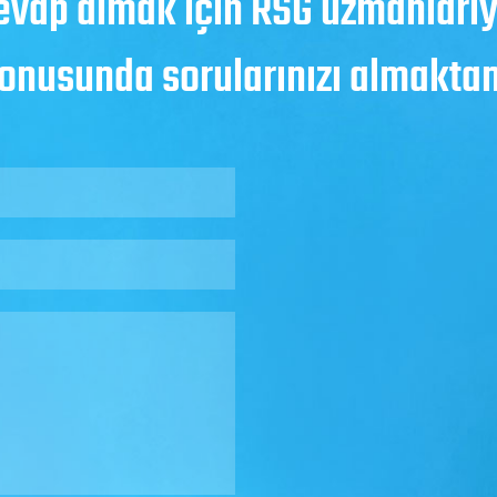
evap almak için RSG uzmanlarıyl
konusunda sorularınızı almakt