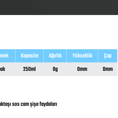
rmek
Kapasite
Ağırlık
Yükseklik
Çap
pak
250ml
0g
0mm
0mm
taşı sos cam şişe faydaları