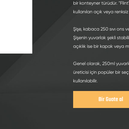
200ml alkollü cam şişeler
bir konteyner türüdür. "Flin
250ml alkollü cam şişeler
kullanılan açık veya renksi
375ml alkollü cam şişeler
Şişe, kabaca 250 sıvı ons 
150ml alkollü cam şişeler
Şişenin yuvarlak şekli stabil
açıklık ise bir kapak veya
Genel olarak, 250ml yuvarl
üreticisi için popüler bir s
kullanılabilir.
Bir Guote al