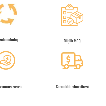
enli ambalaj
Düşük MOQ
ış sonrası servis
Garantili teslim süresi