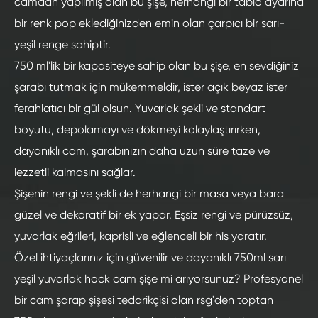
camdan yapılmış olan bu şişe, herhangi bir tablo ayarına
bir renk pop eklediğinizden emin olan çarpıcı bir sarı-
yeşil renge sahiptir.
750 ml'lik bir kapasiteye sahip olan bu şişe, en sevdiğiniz
şarabı tutmak için mükemmeldir, ister açık beyaz ister
ferahlatıcı bir gül olsun. Yuvarlak şekli ve standart
boyutu, depolamayı ve dökmeyi kolaylaştırırken,
dayanıklı cam, şarabınızın daha uzun süre taze ve
lezzetli kalmasını sağlar.
Şişenin rengi ve şekli de herhangi bir masa veya bara
güzel ve dekoratif bir ek yapar. Eşsiz rengi ve pürüzsüz,
yuvarlak eğrileri, kaprisli ve eğlenceli bir his yaratır.
Özel ihtiyaçlarınız için güvenilir ve dayanıklı 750ml sarı
yeşil yuvarlak hock cam şişe mi arıyorsunuz? Profesyonel
bir cam şarap şişesi tedarikçisi olan rsg'den toptan