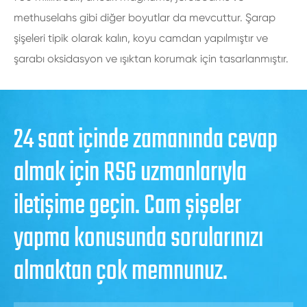
methuselahs gibi diğer boyutlar da mevcuttur. Şarap
şişeleri tipik olarak kalın, koyu camdan yapılmıştır ve
şarabı oksidasyon ve ışıktan korumak için tasarlanmıştır.
24 saat içinde zamanında cevap
almak için RSG uzmanlarıyla
iletişime geçin. Cam şişeler
yapma konusunda sorularınızı
almaktan çok memnunuz.