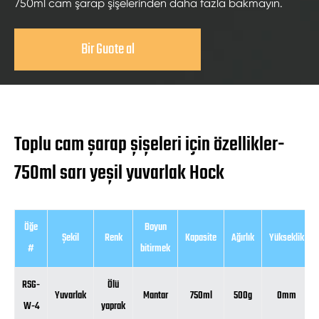
750ml cam şarap şişelerinden daha fazla bakmayın.
Bir Guote al
Toplu cam şarap şişeleri için özellikler-
750ml sarı yeşil yuvarlak Hock
Öğe
Boyun
Şekil
Renk
Kapasite
Ağırlık
Yükseklik
#
bitirmek
RSG-
Ölü
Yuvarlak
Mantar
750ml
500g
0mm
W-4
yaprak