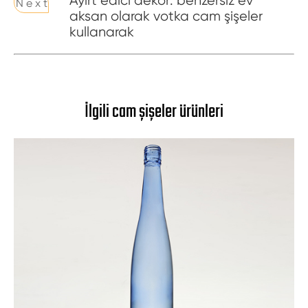
Ayırt edici dekor: benzersiz ev
N e x t
aksan olarak votka cam şişeler
kullanarak
İlgili cam şişeler ürünleri