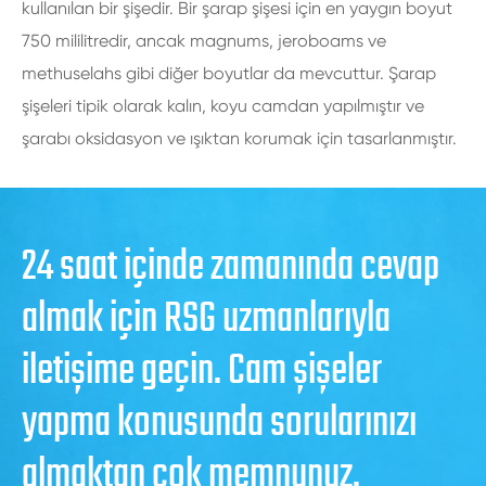
kullanılan bir şişedir. Bir şarap şişesi için en yaygın boyut
750 mililitredir, ancak magnums, jeroboams ve
methuselahs gibi diğer boyutlar da mevcuttur. Şarap
şişeleri tipik olarak kalın, koyu camdan yapılmıştır ve
şarabı oksidasyon ve ışıktan korumak için tasarlanmıştır.
24 saat içinde zamanında cevap
almak için RSG uzmanlarıyla
iletişime geçin. Cam şişeler
yapma konusunda sorularınızı
almaktan çok memnunuz.