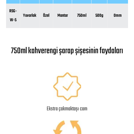
RSG-
Yuvarlak
Özel
Mantar
750ml
500g
0mm
0
W-5
750ml kahverengi şarap şişesinin faydaları
Ekstra çakmaktaşı cam