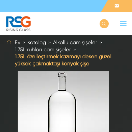



Ev
Katalog
Alkollü cam şişeler
1.75L ruhları cam şişeler
1.75L özelleştirmek kazımayı desen güzel
yüksek çakmaktaşı konyak şişe