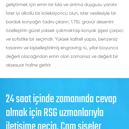
geliştirmek için emin bir lüks ve arıtma duygusu yaratır.
İster iyi alkollü bir koleksiyoncu olun, ister vesilesiyle bir
bardak konyağın tadını çıkarın, 1.75L gravür desenini
özelleştirin güzel yüksek çakmaktaşı konyak şişesi çarpıcı
ve sofistike bir seçimdir. Yüksek kaliteli yapısı, benzersiz
tasarımı ve kişiselleştirilmiş engraving rü, yıllar boyunca
değerli olacağından emin olan zamansız ve değerli bir
aksesuar haline getirir.
24 saat içinde zamanında cevap
almak için RSG uzmanlarıyla
iletişime geçin. Cam şişeler