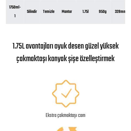
1750ml-
Silindir
Temizle
Mantar
1.75l
950g
328mm
1
1.75L avantajları oyuk desen güzel yüksek
çakmaktaşı konyak şişe özelleştirmek
Ekstra çakmaktaşı cam