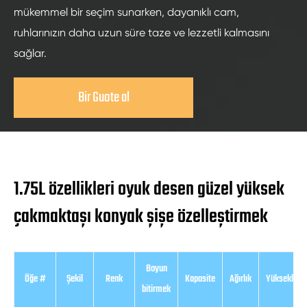
mükemmel bir seçim sunarken, dayanıklı cam,
ruhlarınızın daha uzun süre taze ve lezzetli kalmasını
sağlar.
Bir Guote al
1.75L özellikleri oyuk desen güzel yüksek
çakmaktaşı konyak şişe özelleştirmek
Boyun
Öğe #
Şekil
Renk
Kapasite
Ağırlık
Yükseklik
bitirmek