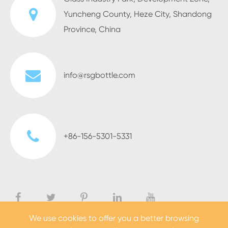
Yuncheng County, Heze City, Shandong
Province, China
info@rsgbottle.com
+86-156-5301-5331
We use cookies to offer you a better browsing