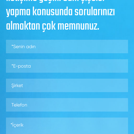
yapma konusunda sorularınızı
almaktan çok memnunuz.