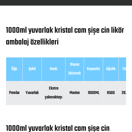
1000ml yuvarlak kristal cam şişe cin likör
ambalaj özellikleri
Boyun
Öğe
Şekil
Renk
Kapasite
Ağırlık
Yüksek
bitirmek
Ekstra
Pembe
Yuvarlak
Mantar
1000ML
850G
267.6
çakmaktaşı
1000ml yuvarlak kristal cam şişe cin