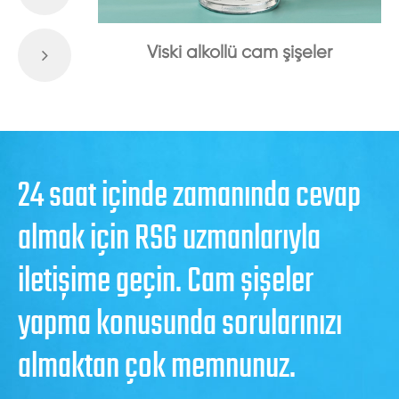
Viski alkollü cam şişeler
24 saat içinde zamanında cevap
almak için RSG uzmanlarıyla
iletişime geçin. Cam şişeler
yapma konusunda sorularınızı
almaktan çok memnunuz.