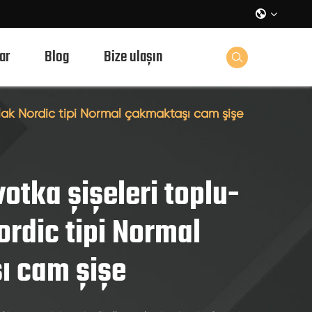

ar
Blog
Bize ulaşın

rlak Nordic tipi Normal çakmaktaşı cam şişe
otka şişeleri toplu-
ordic tipi Normal
ı cam şişe