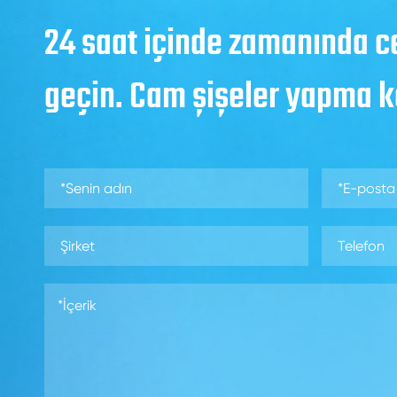
24 saat içinde zamanında c
geçin. Cam şişeler yapma 