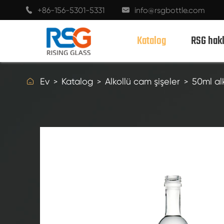
+86-156-5301-5331
info@rsgbottle.com


Katalog
RSG hak

Ev
Katalog
Alkollü cam şişeler
50ml al
ALKOLLÜ CAM ŞIŞELER
ŞARAP CAM ŞIŞELERI
ŞAMPANYA CAM ŞIŞELER
BIRA ŞIŞELERI
YAĞ ŞIŞELERI