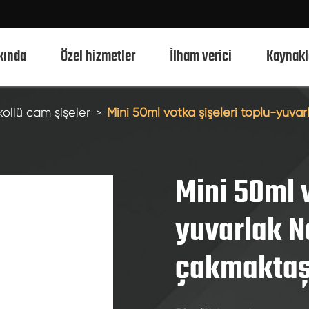
kında
Özel hizmetler
İlham verici
Kaynakl
kollü cam şişeler
Mini 50ml votka şişeleri toplu-yuva
750ml alkollü cam şişeler
700ml alkollü cam şişeler
Mini 50ml v
500ml alkollü cam şişeler
yuvarlak N
1L alkollü cam şişeler
çakmaktaş
50ml alkollü cam şişeler
100ml alkollü cam şişeler