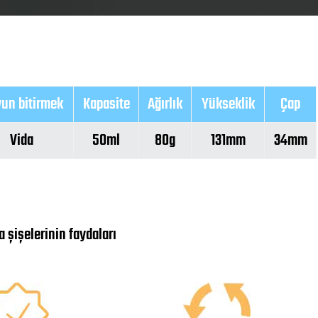
un bitirmek
Kapasite
Ağırlık
Yükseklik
Çap
Vida
50ml
80g
131mm
34mm
 şişelerinin faydaları