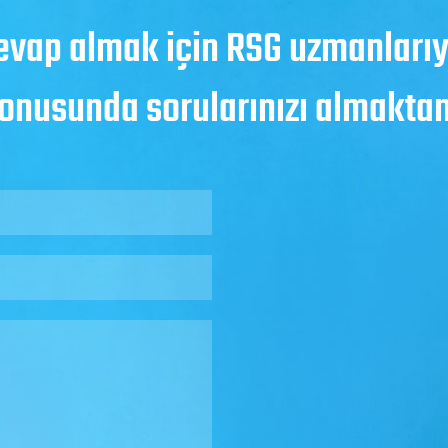
evap almak için RSG uzmanlarıyl
konusunda sorularınızı almakt