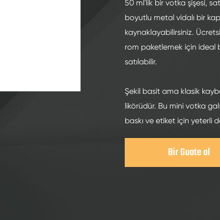
200ml alkollü cam şişeler
50 ml'lik bir votka şişesi, sa
boyutlu metal vidalı bir kap
250ml alkollü cam şişeler
kaynaklayabilirsiniz. Ücretsi
375ml alkollü cam şişeler
rom paketlemek için ideal b
150ml alkollü cam şişeler
satılabilir.
Şekil basit ama klasik kayb
likörüdür. Bu mini votka gal
baskı ve etiket için yeterli d
Bir Guote al