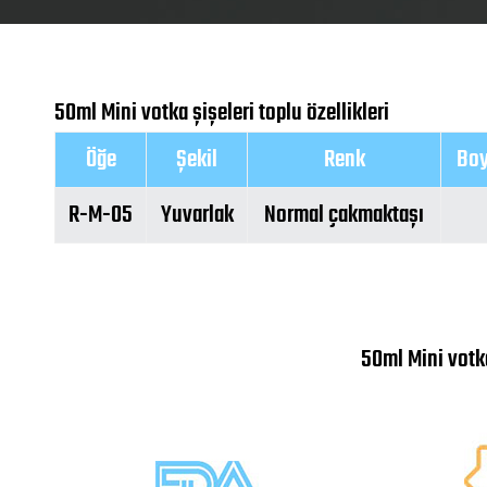
50ml Mini votka şişeleri toplu özellikleri
Öğe
Şekil
Renk
Boy
R-M-05
Yuvarlak
Normal çakmaktaşı
50ml Mini votka