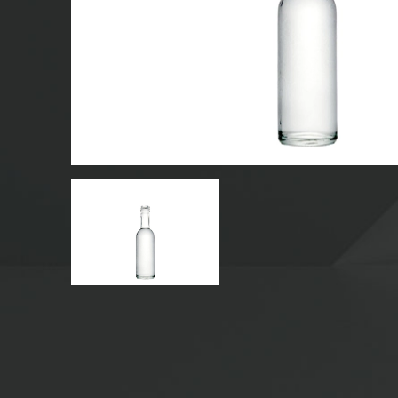
CAM IÇECEK ŞIŞELERI
SU CAM ŞIŞELER
CAM KAVANOZLAR
CAM IÇIN KAPAK/KAPAK/ETIKET