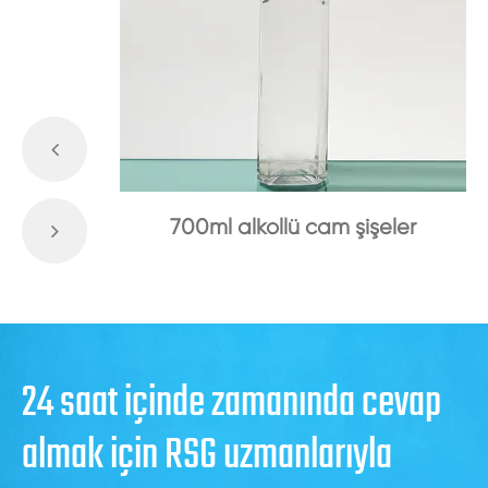
700ml alkollü cam şişeler
24 saat içinde zamanında cevap
almak için RSG uzmanlarıyla