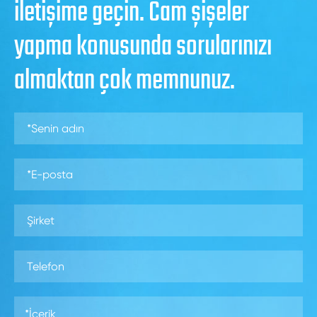
iletişime geçin. Cam şişeler
yapma konusunda sorularınızı
almaktan çok memnunuz.