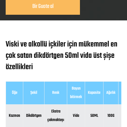
Bir Guote al
Viski ve alkollü içkiler için mükemmel en
çok satan dikdörtgen 50ml vida üst şişe
özellikleri
Boyun
Öğe
Şekil
Renk
Kapasite
Ağırlık
Yük
bitirmek
Ekstra
Kozmos
Dikdörtgen
Vida
50ML
100G
1
çakmaktaşı