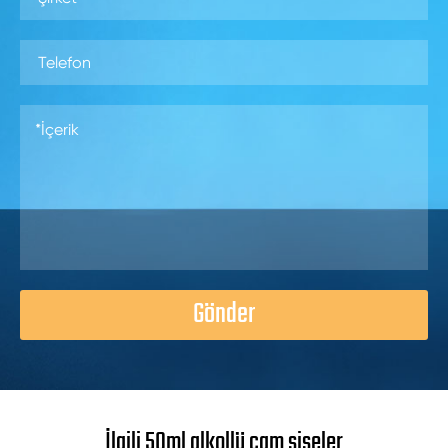
Gönder
İlgili 50ml alkollü cam şişeler