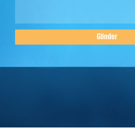
Gönder