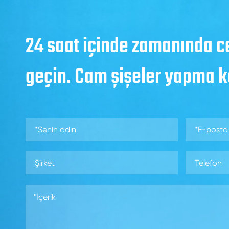
24 saat içinde zamanında c
geçin. Cam şişeler yapma 