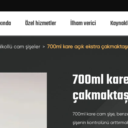
kında
Özel hizmetler
İlham verici
Kaynakl
lkollü cam şişeler
700ml kare açık ekstra çakmaktaşı ip
750ml alkollü cam şişeler
700ml alkollü cam şişeler
700ml kare
500ml alkollü cam şişeler
çakmaktaşı 
1L alkollü cam şişeler
50ml alkollü cam şişeler
700ml kare cam şişe, benze
100ml alkollü cam şişeler
şişenin kontrolünü arttırma