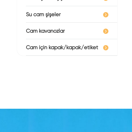
Su cam şişeler
Cam kavanozlar
Cam için kapak/kapak/etiket