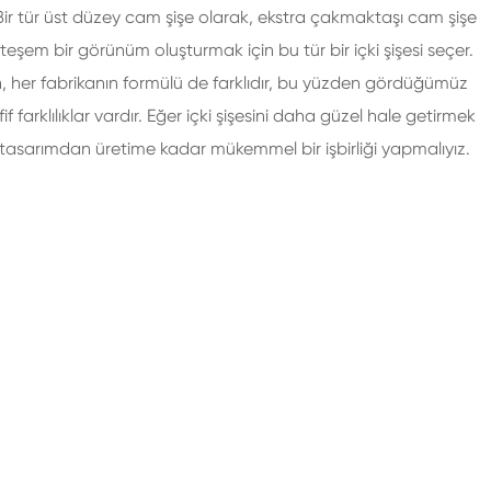
 Bir tür üst düzey cam şişe olarak, ekstra çakmaktaşı cam şişe
eşem bir görünüm oluşturmak için bu tür bir içki şişesi seçer.
, her fabrikanın formülü de farklıdır, bu yüzden gördüğümüz
 farklılıklar vardır. Eğer içki şişesini daha güzel hale getirmek
 tasarımdan üretime kadar mükemmel bir işbirliği yapmalıyız.