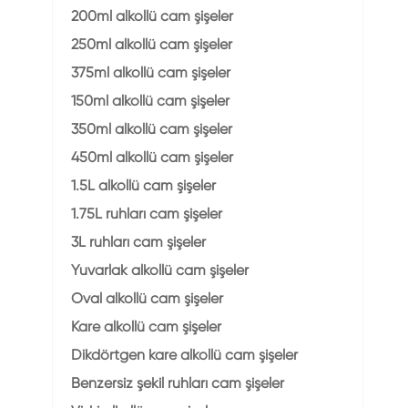
200ml alkollü cam şişeler
250ml alkollü cam şişeler
375ml alkollü cam şişeler
150ml alkollü cam şişeler
350ml alkollü cam şişeler
450ml alkollü cam şişeler
1.5L alkollü cam şişeler
1.75L ruhları cam şişeler
3L ruhları cam şişeler
Yuvarlak alkollü cam şişeler
Oval alkollü cam şişeler
Kare alkollü cam şişeler
Dikdörtgen kare alkollü cam şişeler
Benzersiz şekil ruhları cam şişeler