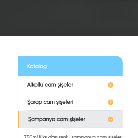
Katalog
Alkollü cam şişeler
Şarap cam şişeleri
Şampanya cam şişeler
750ml lüks altın renkli şampanya cam şişeler