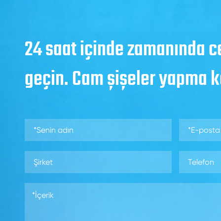
24 saat içinde zamanında c
geçin. Cam şişeler yapma 