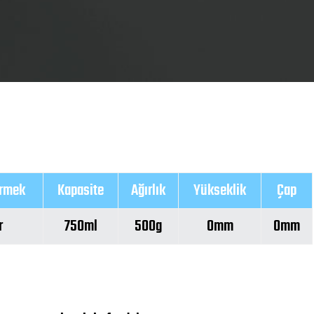
irmek
Kapasite
Ağırlık
Yükseklik
Çap
r
750ml
500g
0mm
0mm