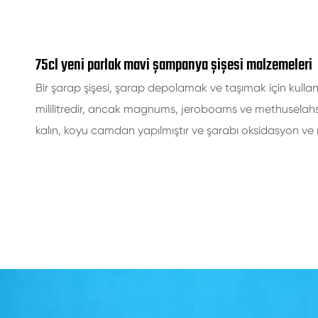
75cl yeni parlak mavi şampanya şişesi malzemeleri
Bir şarap şişesi, şarap depolamak ve taşımak için kullanıl
mililitredir, ancak magnums, jeroboams ve methuselahs g
kalın, koyu camdan yapılmıştır ve şarabı oksidasyon ve ı