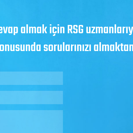
evap almak için RSG uzmanlarıyl
konusunda sorularınızı almakt