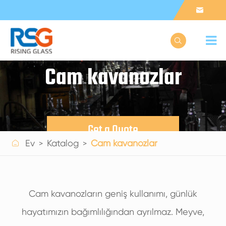


Cam kavanozlar
Get a Quote

Ev
Katalog
Cam kavanozlar
Cam kavanozların geniş kullanımı, günlük
hayatımızın bağımlılığından ayrılmaz. Meyve,