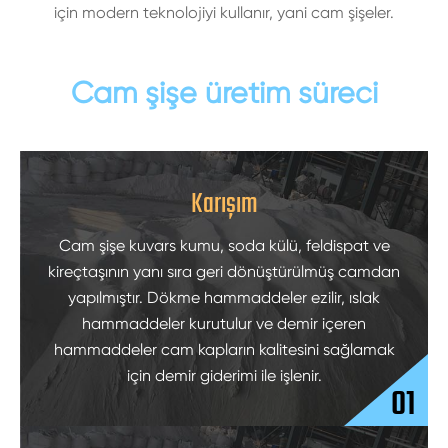
için modern teknolojiyi kullanır, yani cam şişeler.
Cam şişe üretim süreci
Karışım
Cam şişe kuvars kumu, soda külü, feldispat ve
kireçtaşının yanı sıra geri dönüştürülmüş camdan
yapılmıştır. Dökme hammaddeler ezilir, ıslak
hammaddeler kurutulur ve demir içeren
hammaddeler cam kapların kalitesini sağlamak
için demir giderimi ile işlenir.