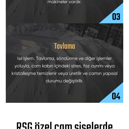
makineler vardır.
Tavlama
Isıl işlem. Tavlama, söndürme ve diğer işlemler
yoluyla, cam kabın içindeki stres, faz ayrımı veya
kristalleşme temizlenir veya üretilir ve camın yapısal
durumu değiştirilir.
RSG özel cam şişelerde