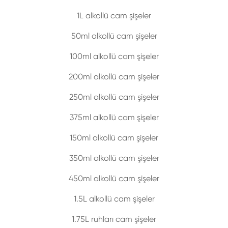
1L alkollü cam şişeler
50ml alkollü cam şişeler
100ml alkollü cam şişeler
200ml alkollü cam şişeler
250ml alkollü cam şişeler
375ml alkollü cam şişeler
150ml alkollü cam şişeler
350ml alkollü cam şişeler
450ml alkollü cam şişeler
1.5L alkollü cam şişeler
1.75L ruhları cam şişeler