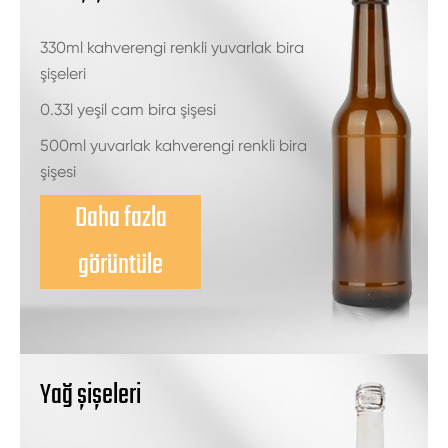
330ml kahverengi renkli yuvarlak bira
şişeleri
0.33l yeşil cam bira şişesi
500ml yuvarlak kahverengi renkli bira
şişesi
Daha fazla
görüntüle
Yağ şişeleri