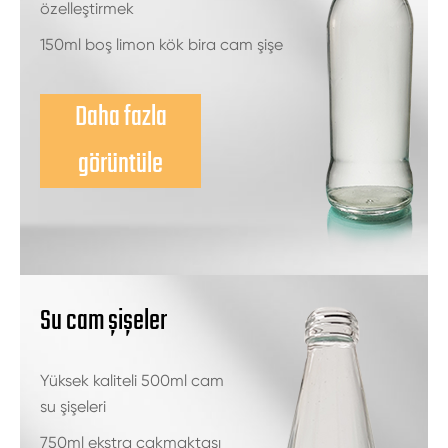
özelleştirmek
150ml boş limon kök bira cam şişe
Daha fazla
görüntüle
Su cam şişeler
Yüksek kaliteli 500ml cam
su şişeleri
750ml ekstra çakmaktaşı