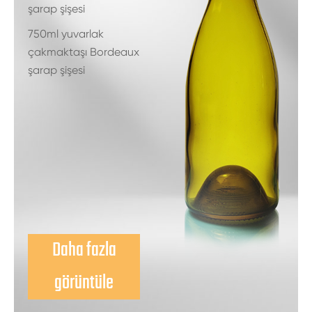
şarap şişesi
750ml yuvarlak
çakmaktaşı Bordeaux
şarap şişesi
Daha fazla
görüntüle