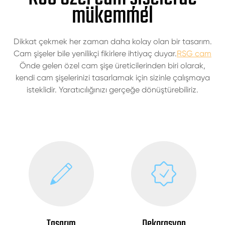
mükemmel
Dikkat çekmek her zaman daha kolay olan bir tasarım.
Cam şişeler bile yenilikçi fikirlere ihtiyaç duyar.
RSG cam
Önde gelen özel cam şişe üreticilerinden biri olarak,
kendi cam şişelerinizi tasarlamak için sizinle çalışmaya
isteklidir. Yaratıcılığınızı gerçeğe dönüştürebiliriz.


Tasarım
Dekorasyon