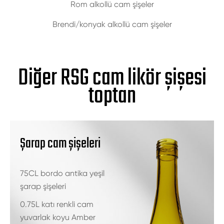
Rom alkollü cam şişeler
Brendi/konyak alkollü cam şişeler
Diğer RSG cam likör şişesi
toptan
Şarap cam şişeleri
75CL bordo antika yeşil
şarap şişeleri
0.75L katı renkli cam
yuvarlak koyu Amber