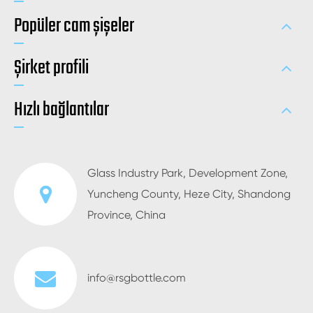
Popüler cam şişeler
Şirket profili
Hızlı bağlantılar
Glass Industry Park, Development Zone,
Yuncheng County, Heze City, Shandong
Province, China
info@rsgbottle.com