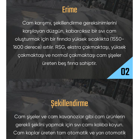
Erime
Cam karışımı, şekillendirme gereksinimlerini
karşılayan düzgün, kabarcıksız bir sıvı cam
oluşturmak için bir fırında yüksek sıcaklıkta (1550-
1600 derece) ısıtılır. RSG, ekstra çakmaktaşı, yüksek
çakmaktaşı ve normal çakmaktaşı cam şişeler
üreten beş fırına sahiptir.
Şekillendirme
Cam şişeler ve cam kavanozlar gibi cam ürünlerin
gerekli şeklini yapmak için sıvı camı kalıba koyun.
Cam kaplar üreten tam otomatik ve yarı otomatik