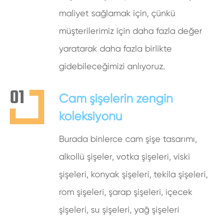
maliyet sağlamak için, çünkü
müşterilerimiz için daha fazla değer
yaratarak daha fazla birlikte
gidebileceğimizi anlıyoruz.
01
Cam şişelerin zengin
koleksiyonu
Burada binlerce cam şişe tasarımı,
alkollü şişeler, votka şişeleri, viski
şişeleri, konyak şişeleri, tekila şişeleri,
rom şişeleri, şarap şişeleri, içecek
şişeleri, su şişeleri, yağ şişeleri