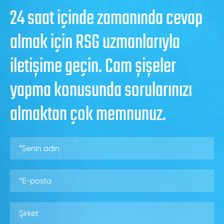
24 saat içinde zamanında cevap
almak için RSG uzmanlarıyla
iletişime geçin. Cam şişeler
yapma konusunda sorularınızı
almaktan çok memnunuz.