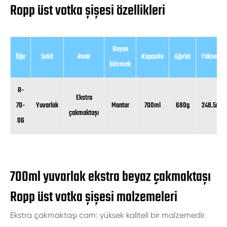
Ropp üst votka şişesi özellikleri
Boyun
Öğe
Şekil
Renk
Kapasite
Ağırlık
Yükseklik
bitirmek
R-
Ekstra
70-
Yuvarlak
Mantar
700ml
680g
248.5mm
çakmaktaşı
06
700ml yuvarlak ekstra beyaz çakmaktaşı
Ropp üst votka şişesi malzemeleri
Ekstra çakmaktaşı cam: yüksek kaliteli bir malzemedir.