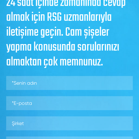
24 saat içinde zamanında cevap
almak için RSG uzmanlarıyla
iletişime geçin. Cam şişeler
yapma konusunda sorularınızı
almaktan çok memnunuz.