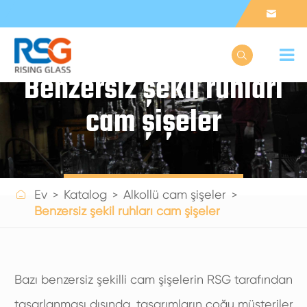


Benzersiz şekil ruhları
cam şişeler
Get a Quote

Ev
Katalog
Alkollü cam şişeler
Benzersiz şekil ruhları cam şişeler
Bazı benzersiz şekilli cam şişelerin RSG tarafından
tasarlanması dışında, tasarımların çoğu müşteriler