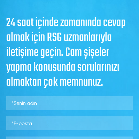
24 saat içinde zamanında cevap
almak için RSG uzmanlarıyla
iletişime geçin. Cam şişeler
yapma konusunda sorularınızı
almaktan çok memnunuz.