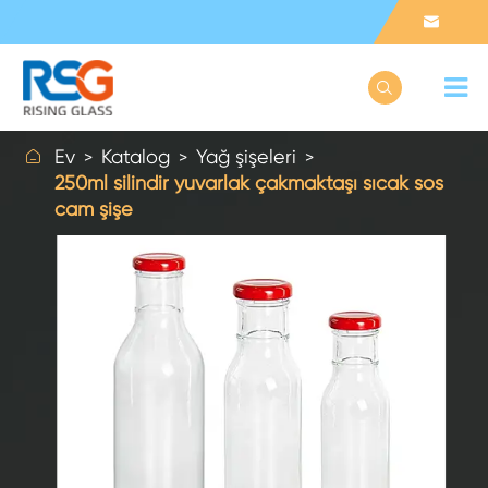



Ev
Katalog
Yağ şişeleri
250ml silindir yuvarlak çakmaktaşı sıcak sos
cam şişe