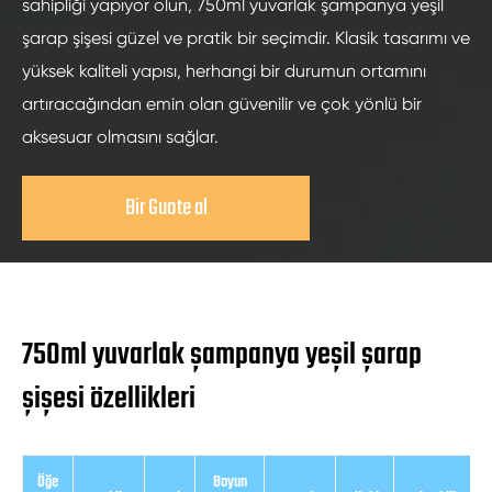
sahipliği yapıyor olun, 750ml yuvarlak şampanya yeşil
şarap şişesi güzel ve pratik bir seçimdir. Klasik tasarımı ve
yüksek kaliteli yapısı, herhangi bir durumun ortamını
artıracağından emin olan güvenilir ve çok yönlü bir
aksesuar olmasını sağlar.
Bir Guote al
750ml yuvarlak şampanya yeşil şarap
şişesi özellikleri
Öğe
Boyun