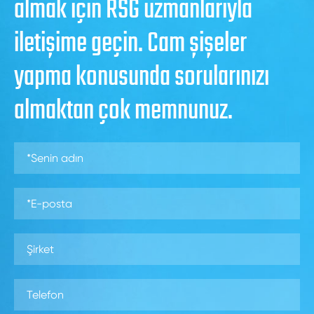
almak için RSG uzmanlarıyla
iletişime geçin. Cam şişeler
yapma konusunda sorularınızı
almaktan çok memnunuz.