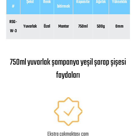
Şekil
Renk
Kapasite
Ağırlık
Yükseklik
#
bitirmek
RSG-
Yuvarlak
Özel
Mantar
750ml
500g
0mm
0
W-3
750ml yuvarlak şampanya yeşil şarap şişesi
faydaları
Ekstra çakmaktaşı cam