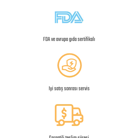
FDA ve avrupa gıda sertifikalı
Iyi satış sonrası servis