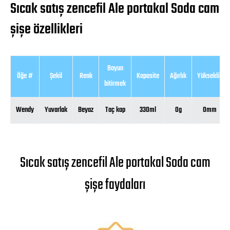
Sıcak satış zencefil Ale portakal Soda cam
şişe özellikleri
Boyun
Öğe #
Şekil
Renk
Kapasite
Ağırlık
Yükseklik
bitirmek
Wendy
Yuvarlak
Beyaz
Taç kap
330ml
0g
0mm
Sıcak satış zencefil Ale portakal Soda cam
şişe faydaları