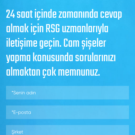
24 saat içinde zamanında cevap
almak için RSG uzmanlarıyla
iletişime geçin. Cam şişeler
yapma konusunda sorularınızı
almaktan çok memnunuz.