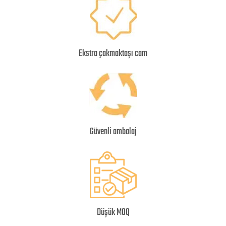
Ekstra çakmaktaşı cam
Güvenli ambalaj
Düşük MOQ