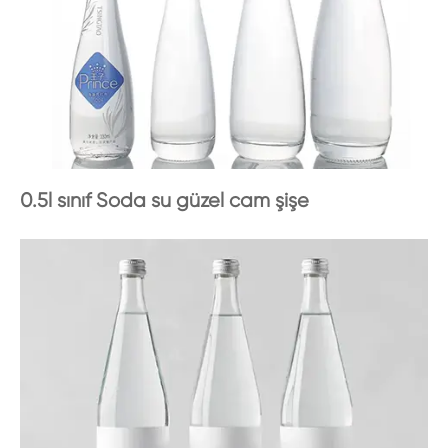
0.5l sınıf Soda su güzel cam şişe