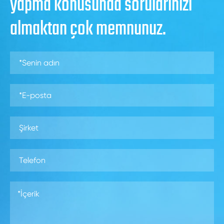
yapma konusunda sorularınızı
almaktan çok memnunuz.