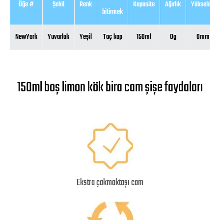
Öğe #
Şekil
Renk
Kapasite
Ağırlık
Yükseklik
bitirmek
NewYork
Yuvarlak
Yeşil
Taç kap
150ml
0g
0mm
150ml boş limon kök bira cam şişe faydaları
Ekstra çakmaktaşı cam