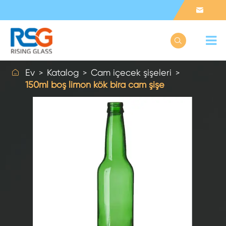



Ev
Katalog
Cam içecek şişeleri
150ml boş limon kök bira cam şişe