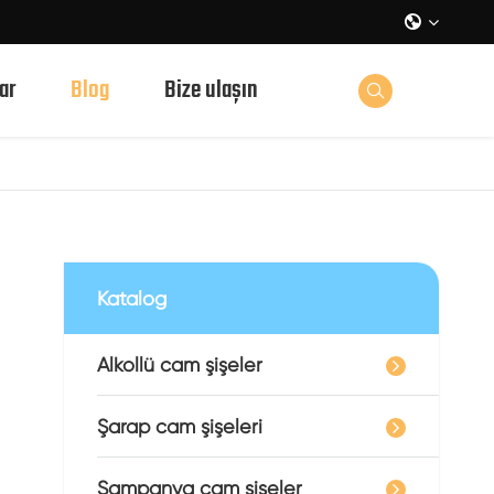

ar
Blog
Bize ulaşın

Katalog
Alkollü cam şişeler
Şarap cam şişeleri
Şampanya cam şişeler