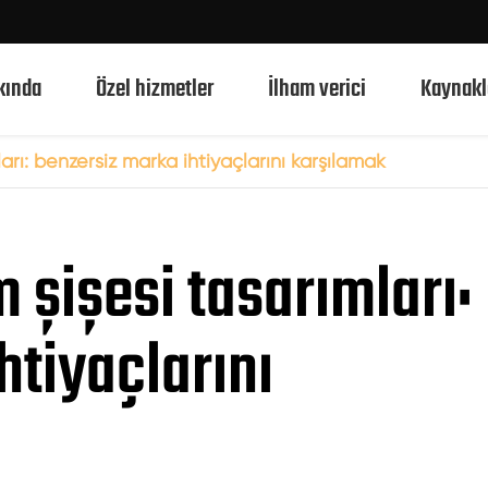
kında
Özel hizmetler
İlham verici
Kaynakl
ları: benzersiz marka ihtiyaçlarını karşılamak
750ml alkollü cam şişeler
m şişesi tasarımları:
700ml alkollü cam şişeler
500ml alkollü cam şişeler
htiyaçlarını
1L alkollü cam şişeler
50ml alkollü cam şişeler
100ml alkollü cam şişeler