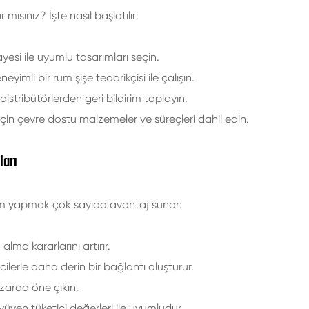
mısınız? İşte nasıl başlatılır:
yesi ile uyumlu tasarımları seçin.
yimli bir rum şişe tedarikçisi ile çalışın.
distribütörlerden geri bildirim toplayın.
 için çevre dostu malzemeler ve süreçleri dahil edin.
ları
tırım yapmak çok sayıda avantaj sunar:
alma kararlarını artırır.
ticilerle daha derin bir bağlantı oluşturur.
azarda öne çıkın.
büyüyen tüketici değerleri ile uyumludur.