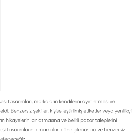
200ml alkollü cam şişeler
250ml alkollü cam şişeler
375ml alkollü cam şişeler
150ml alkollü cam şişeler
şesi tasarımları, markaların kendilerini ayırt etmesi ve
i. Benzersiz şekiller, kişiselleştirilmiş etiketler veya yenilikçi
rın hikayelerini anlatmasına ve belirli pazar taleplerini
şişesi tasarımlarının markaların öne çıkmasına ve benzersiz
keşfedeceğiz.