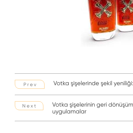
Votka şişelerinde şekil yeniliğ
P r e v
Votka şişelerinin geri dönüşüm
N e x t
uygulamalar