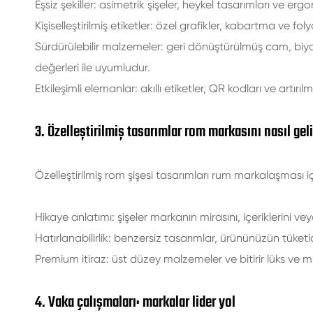
Eşsiz şekiller: asimetrik şişeler, heykel tasarımları ve e
Kişiselleştirilmiş etiketler: özel grafikler, kabartma ve f
Sürdürülebilir malzemeler: geri dönüştürülmüş cam, biy
değerleri ile uyumludur.
Etkileşimli elemanlar: akıllı etiketler, QR kodları ve artırılm
3. Özelleştirilmiş tasarımlar rom markasını nasıl geli
Özelleştirilmiş rom şişesi tasarımları rum markalaşması içi
Hikaye anlatımı: şişeler markanın mirasını, içeriklerini vey
Hatırlanabilirlik: benzersiz tasarımlar, ürününüzün tüketi
Premium itiraz: üst düzey malzemeler ve bitirir lüks ve münh
4. Vaka çalışmaları: markalar lider yol