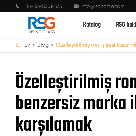
+86-156-5301-5331
info@rsgbottle.com


Katalog
RSG hak

Ev
Blog
Özelleştirilmiş rom şişesi tasarım
ALKOLLÜ CAM ŞIŞELER
Özelleştirilmiş ro
ŞARAP CAM ŞIŞELERI
benzersiz marka i
ŞAMPANYA CAM ŞIŞELER
BIRA ŞIŞELERI
karşılamak
YAĞ ŞIŞELERI