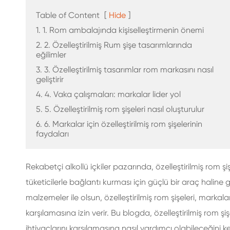
CAM IÇECEK ŞIŞELERI
Table of Content
[
Hide
]
SU CAM ŞIŞELER
1. 1. Rom ambalajında kişiselleştirmenin önemi
2. 2. Özelleştirilmiş Rum şişe tasarımlarında
eğilimler
CAM KAVANOZLAR
3. 3. Özelleştirilmiş tasarımlar rom markasını nasıl
geliştirir
CAM IÇIN KAPAK/KAPAK/ETIKET
4. 4. Vaka çalışmaları: markalar lider yol
5. 5. Özelleştirilmiş rom şişeleri nasıl oluşturulur
6. 6. Markalar için özelleştirilmiş rom şişelerinin
faydaları
Rekabetçi alkollü içkiler pazarında, özelleştirilmiş rom şi
tüketicilerle bağlantı kurması için güçlü bir araç haline geld
malzemeler ile olsun, özelleştirilmiş rom şişeleri, markala
karşılamasına izin verir. Bu blogda, özelleştirilmiş rom 
ihtiyaçlarını karşılamasına nasıl yardımcı olabileceğini 