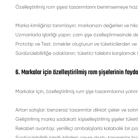
Özelleştirilmiş rom şişesi tasarımlarını benimsemeye hazır 
Marka kimliğinizi tanımlayın: markanızın değerleri ve hika
Uzmanlarla işbirliği yapın: cam şişe özelleştirmesinde dene
Prototip ve Test: örnekler oluşturun ve tüketicilerden ve 
Sürdürülebilirliğe odaklanın: tüketici talebini karşılamak
6. Markalar için özelleştirilmiş rom şişelerinin fayda
Markalar için, özelleştirilmiş rum şişe tasarımlarına ya
Artan satışlar: benzersiz tasarımlar dikkat çeker ve satın 
Geliştirilmiş marka sadakati: kişiselleştirilmiş şişeler tüke
Rekabet avantajı: yenilikçi ambalajlarla kalabalık bir p
Sürdürülebilirlik kimlik bilgileri: çevre dostu tasarımlar 