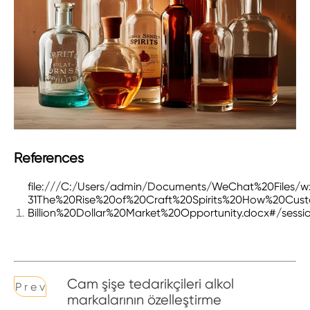
References
file:///C:/Users/admin/Documents/WeChat%20Files/wx
31The%20Rise%20of%20Craft%20Spirits%20How%20Cust
Billion%20Dollar%20Market%20Opportunity.docx#/sessi
Cam şişe tedarikçileri alkol
P r e v
markalarının özelleştirme