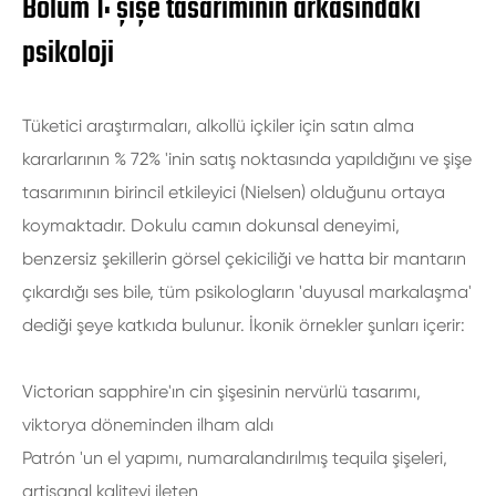
Bölüm 1: şişe tasarımının arkasındaki
psikoloji
Tüketici araştırmaları, alkollü içkiler için satın alma
kararlarının % 72% 'inin satış noktasında yapıldığını ve şişe
tasarımının birincil etkileyici (Nielsen) olduğunu ortaya
koymaktadır. Dokulu camın dokunsal deneyimi,
benzersiz şekillerin görsel çekiciliği ve hatta bir mantarın
çıkardığı ses bile, tüm psikologların 'duyusal markalaşma'
dediği şeye katkıda bulunur. İkonik örnekler şunları içerir:
Victorian sapphire'ın cin şişesinin nervürlü tasarımı,
viktorya döneminden ilham aldı
Patrón 'un el yapımı, numaralandırılmış tequila şişeleri,
artisanal kaliteyi ileten