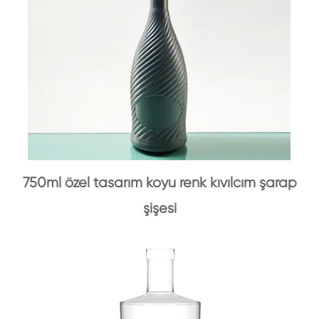
750ml özel tasarım koyu renk kıvılcım şarap
şişesi