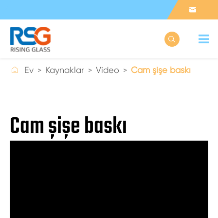



Ev
Kaynaklar
Video
Cam şişe baskı
Cam şişe baskı