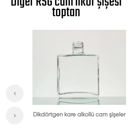
Diğer RSG cam likör şişesi
toptan
Dikdörtgen kare alkollü cam şişeler