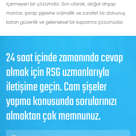
içermeyen bir çözümdür. Son olarak, doğal ahşap
mantar, şarap şişesine orijinallik ve zarafet bir dokunuş
katan güvenilir ve geleneksel bir kapatma çözümüdür.
24 saat içinde zamanında cevap
almak için RSG uzmanlarıyla
iletişime geçin. Cam şişeler
yapma konusunda sorularınızı
almaktan çok memnunuz.