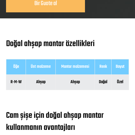
Bir Guote al
Doğal ahşap mantar özellikleri
Öğe
Üst malzeme
Mantar malzemesi
Renk
Boyut
R-M-W
Ahşap
Ahşap
Doğal
Özel
Cam şişe için doğal ahşap mantar
kullanmanın avantajları