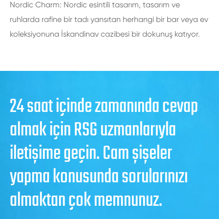
Nordic Charm: Nordic esintili tasarım, tasarım ve
ruhlarda rafine bir tadı yansıtan herhangi bir bar veya ev
koleksiyonuna İskandinav cazibesi bir dokunuş katıyor.
24 saat içinde zamanında cevap
almak için RSG uzmanlarıyla
iletişime geçin. Cam şişeler
yapma konusunda sorularınızı
almaktan çok memnunuz.