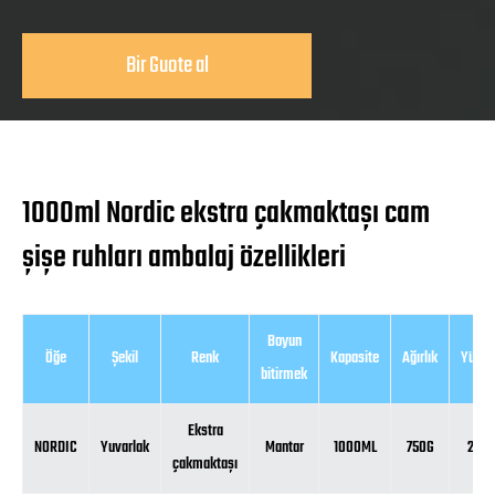
Bir Guote al
1000ml Nordic ekstra çakmaktaşı cam
şişe ruhları ambalaj özellikleri
Boyun
Öğe
Şekil
Renk
Kapasite
Ağırlık
Yükse
bitirmek
Ekstra
NORDIC
Yuvarlak
Mantar
1000ML
750G
238
çakmaktaşı